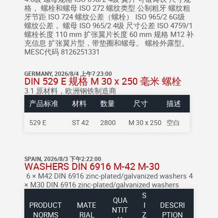
格， 螺栓和螺母 ISO 272 螺纹类型 公制粗牙 螺纹粗
牙节距 ISO 724 螺纹公差（螺栓） ISO 965/2 6G级
螺纹公差， 螺母 ISO 965/2 4级 尺寸公差 ISO 4759/1
螺栓长度 110 mm 扩张翼片长度 60 mm 规格 M12 补
充信息 扩张翼片型，带垫圈和螺母。 螺栓外露型。
MESC代码 8126251331
GERMANY, 2026/8/4 上午7:23:00
DIN 529 E 规格 M 30 x 250 毫米 螺栓
3.1 原材料，欧洲钢铁制造商
产品标准
材料
数量
尺寸
描述
529 E
ST 42
2800
M 30 x 250
空白
SPAIN, 2026/8/3 下午2:22:00
WASHERS DIN 6916 M-42 M-30
6 × M42 DIN 6916 zinc-plated/galvanized washers 4
× M30 DIN 6916 zinc-plated/galvanized washers
S
QUA
PRODUCT
MATE
I
DESCRI
NTIT
NORMS
RIAL
Z
PTION