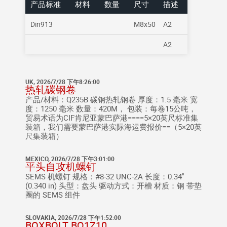
产品标准
材料
数量
尺寸
描述
Din913
M8x50
A2
A2
UK, 2026/7/28 下午8:26:00
热轧碳钢卷
产品/材料：Q235B 碳钢热轧钢卷 厚度：1.5 毫米 宽
度：1250 毫米 数量：420M， 包装：每卷15公吨，
贸易术语为CIF肯尼亚蒙巴萨港====5×20英尺标准集
装箱，我们需要蒙巴萨港实际海运费报价==（5×20英
尺集装箱）
MEXICO, 2026/7/28 下午3:01:00
平头自攻机螺钉
SEMS 机螺钉 规格：#8-32 UNC-2A 长度：0.34"
(0.340 in) 头型：盘头 驱动方式：开槽 材质：钢 带垫
圈的 SEMS 组件
SLOVAKIA, 2026/7/28 下午1:52:00
BOXBOLT BQ1Z10