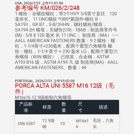
USA, 2026/7/31 上午11:01:00
参考编号 KM/026/2/248
1.螺栓：全螺纹螺柱，带2个HVY 5/8英寸直径、120
毫米长、11 UNC螺纹 *OBS*紧固件-螺柱 B：
SA193，GR B7，S-B/2HHN，螺柱螺栓/螺母，
SA194-2H 螺母，关键性(CR) - 1BAB；制造商零件号
(M) - 5/8 X 120 毫米 长 11 UNC； 制造商（MA）——
AALL AMERICAN FASTENERS 数量：9 2.螺栓：螺
柱，1-1/4英寸×230毫米，配两个重型六角螺母 螺
栓：螺柱，1-1/4 英寸 × 230 毫米 LG，配两个重型六
角螺母（8UN 螺纹），已组装，合金钢，ASTM
A193 B16 级，ASTM A194 7L 级 制造商(MA) - AALL
AMERICAN FASTENERS。数量：44
PORTUGAL, 2026/7/31 上午10:02:00
PORCA ALTA UNI 5587 M16 12级（毛
件）
M16x16 12.9级粗制六角螺母
产品标
数
尺
材质
描述
准
量
寸
12.9级
毛坯，六角
M16x1
DIN 5587
10
钢
6
头