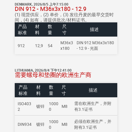
DENMARK, 2026/8/5 上午7:15:00
DIN 912 - M36x3x180 - 12.9
(1) 现货供应，(2) 单价，(3) 发往丹麦的最早交货时
间，(4) 如有，请提供批次/材料证书。
产品
材
数
尺
描述
标准
料
量
寸
M36x3
DIN 912 M36x3x180
912
12,9
54
x180
- 12.9 - 光面
LITHUANIA, 2026/8/4 下午12:41:00
需要螺母和垫圈的欧洲生产商
产品
材
数
尺
描述
标准
料
量
寸
需在欧洲生产，并附
ISO403
1000
镀锌
M8
2
0
有3.1证书
必须在欧洲生产，并
1000
DIN934
镀锌
M8
0
附有3.1证书