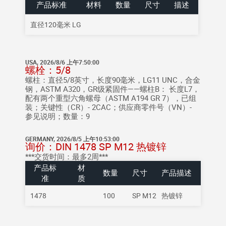
产品标准
材料
数量
尺寸
描述
直径120毫米 LG
USA, 2026/8/6 上午7:50:00
螺栓：5/8
螺柱：直径5/8英寸，长度90毫米，LG11 UNC，合金
钢，ASTM A320，GR级紧固件——螺柱B： 长度L7，
配有两个重型六角螺母（ASTM A194 GR 7），已组
装；关键性（CR）- 2CAC；供应商零件号（VN）-
参见说明；数量：9
GERMANY, 2026/8/5 上午10:53:00
询价：DIN 1478 SP M12 热镀锌
***交货时间：最多2周***
产品标
材
数量
尺寸
产品描述
准
质
1478
100
SP M12
热镀锌