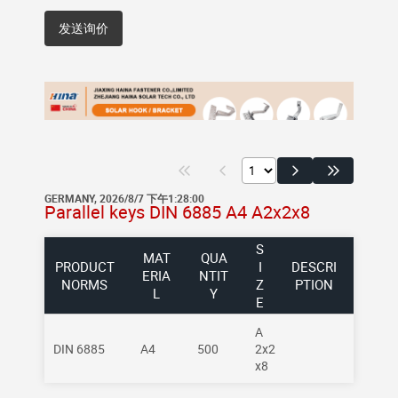
发送询价
GERMANY, 2026/8/7 下午1:28:00
Parallel keys DIN 6885 A4 A2x2x8
S
MAT
QUA
PRODUCT
I
DESCRI
ERIA
NTIT
NORMS
Z
PTION
L
Y
E
A
DIN 6885
A4
500
2x2
x8