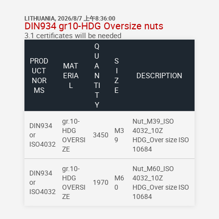
LITHUANIA, 2026/8/7 上午8:36:00
DIN934 gr10-HDG Oversize nuts
3.1 certificates will be needed
Q
U
PROD
S
MAT
A
UCT
I
ERIA
N
DESCRIPTION
NOR
Z
L
TI
MS
E
T
Y
gr.10-
Nut_M39_ISO
DIN934
HDG
M3
4032_10Z
or
3450
OVERSI
9
HDG_Over size ISO
ISO4032
ZE
10684
gr.10-
Nut_M60_ISO
DIN934
HDG
M6
4032_10Z
or
1970
OVERSI
0
HDG_Over size ISO
ISO4032
ZE
10684