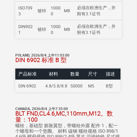
必须在欧洲生产，并
ISO709
1000
镀锌
M8
3
0
附有3.1证书
必须在欧洲生产，并
DIN902
1000
镀锌
M8
1
0
附有3.1证书
POLAND, 2026/8/4 上午11:03:00
DIN 6902 标准 B 型
产品标准
材料
数量
尺寸
描述
DIN 6902
4.8/5.8/8.8
50000
M5
B型
CANADA, 2026/8/4 上午7:35:00
BLT FND,CL4.6,MC,110mm,M12。数
量：100
螺栓，基础型 膨胀翼型，带螺栓外露 配件 1，配一
个螺母和一个垫圈。 材料 碳钢 螺栓规格 ISO 898/1
4.6级 螺母规格 ISO 898/2 4级 翼片 可锻铸铁 尺寸规