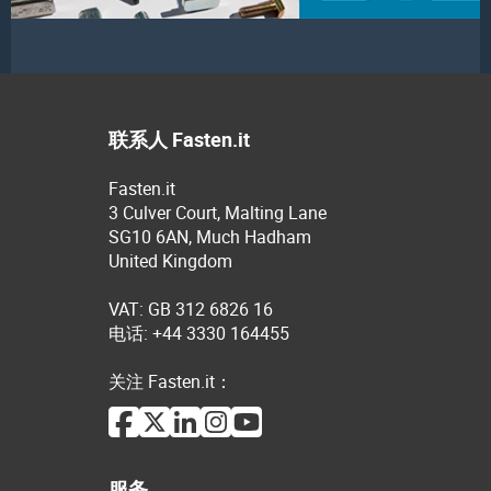
联系人 Fasten.it
Fasten.it
3 Culver Court, Malting Lane
SG10 6AN, Much Hadham
United Kingdom
VAT: GB 312 6826 16
电话: +44 3330 164455
关注 Fasten.it：
服务