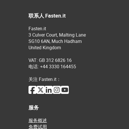
联系人 Fasten.it
Fasten.it
3 Culver Court, Malting Lane
SG10 6AN, Much Hadham
United Kingdom
VAT: GB 312 6826 16
电话: +44 3330 164455
关注 Fasten.it：
服务
服务概述
免费试用