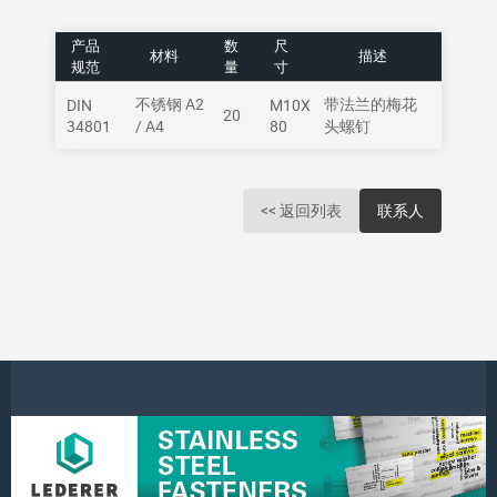
产品
数
尺
材料
描述
规范
量
寸
不锈钢 A2
带法兰的梅花
DIN
M10X
20
34801
/ A4
80
头螺钉
<< 返回列表
联系人