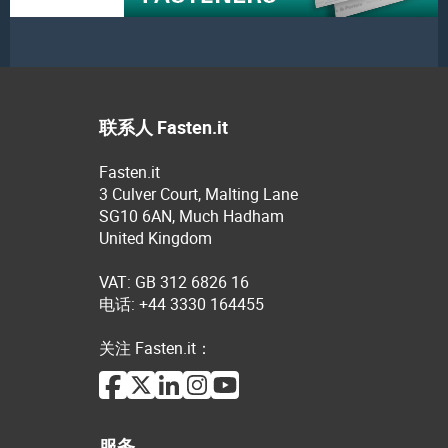
联系人 Fasten.it
Fasten.it
3 Culver Court, Malting Lane
SG10 6AN, Much Hadham
United Kingdom
VAT: GB 312 6826 16
电话: +44 3330 164455
关注 Fasten.it：
服务