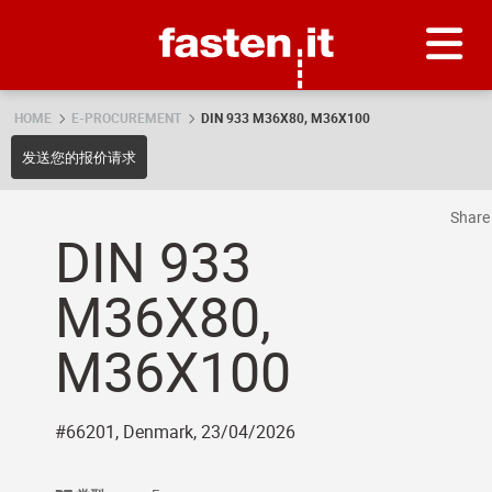
Skip
Fasten.it
HOME
E-PROCUREMENT
DIN 933 M36X80, M36X100
发送您的报价请求
Shar
DIN 933
M36X80,
M36X100
#66201, Denmark, 23/04/2026