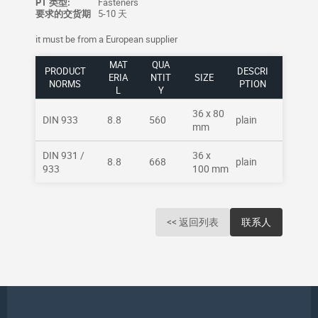
PT 类型:
Fasteners
要求的交货期
5-10 天
it must be from a European supplier
MAT
QUA
PRODUCT
DESCRI
ERIA
NTIT
SIZE
NORMS
PTION
L
Y
36 x 80
DIN 933
8.8
560
plain
mm
DIN 931 /
36 x
8.8
668
plain
933
100 mm
<< 返回列表
联系人