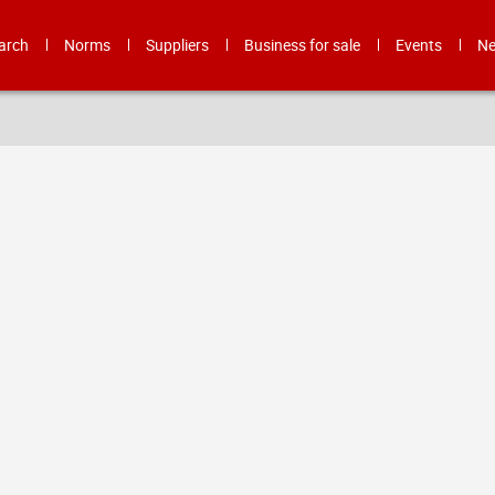
arch
Norms
Suppliers
Business for sale
Events
N