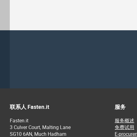
联系人 Fasten.it
服务
Fasten.it
服务概述
3 Culver Court, Malting Lane
免费试用
SG10 6AN, Much Hadham
E-procure