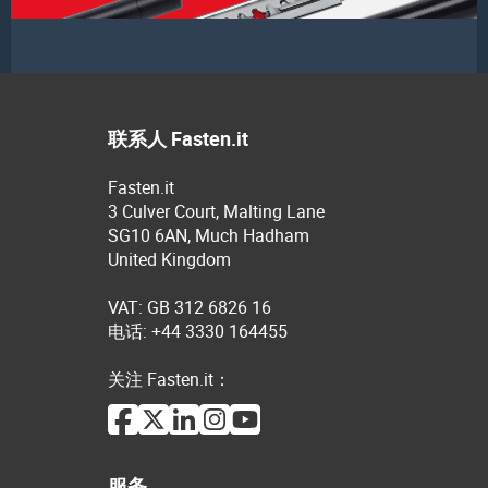
联系人 Fasten.it
Fasten.it
3 Culver Court, Malting Lane
SG10 6AN, Much Hadham
United Kingdom
VAT: GB 312 6826 16
电话: +44 3330 164455
关注 Fasten.it：
服务