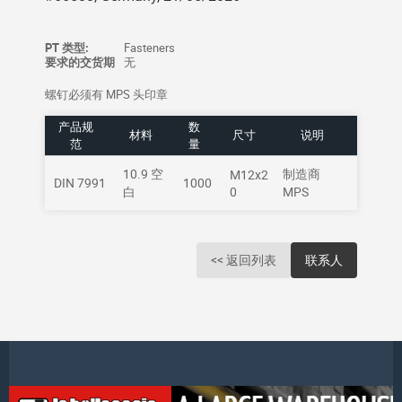
PT 类型:
Fasteners
要求的交货期
无
螺钉必须有 MPS 头印章
产品规
数
材料
尺寸
说明
范
量
10.9 空
制造商
M12x2
DIN 7991
1000
白
0
MPS
<< 返回列表
联系人