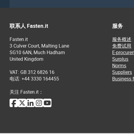
联系人 Fasten.it
服务
Fasten.it
服务概述
3 Culver Court, Malting Lane
免费试用
SG10 6AN, Much Hadham
E-procure
United Kingdom
Surplus
Norms
VAT: GB 312 6826 16
Suppliers
电话: +44 3330 164455
Business f
关注 Fasten.it：