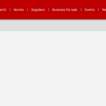
arch
Norms
Suppliers
Business for sale
Events
N