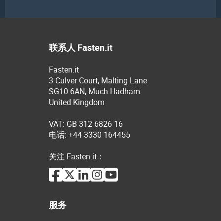
联系人 Fasten.it
Fasten.it
3 Culver Court, Malting Lane
SG10 6AN, Much Hadham
United Kingdom
VAT: GB 312 6826 16
电话: +44 3330 164455
关注 Fasten.it：
服务