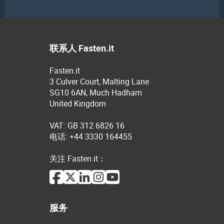
联系人 Fasten.it
Fasten.it
3 Culver Court, Malting Lane
SG10 6AN, Much Hadham
United Kingdom
VAT: GB 312 6826 16
电话: +44 3330 164455
关注 Fasten.it：
服务