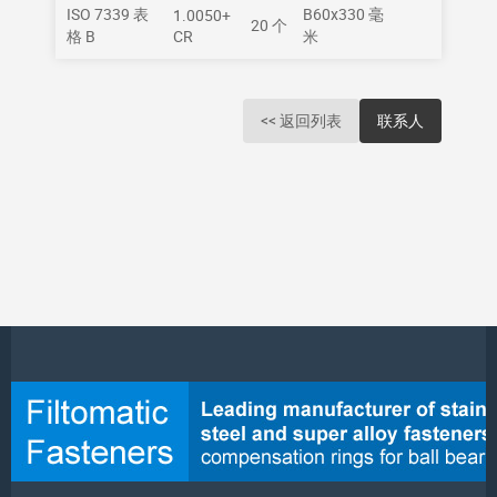
ISO 7339 表
B60x330 毫
1.0050+
20 个
格 B
CR
米
<< 返回列表
联系人