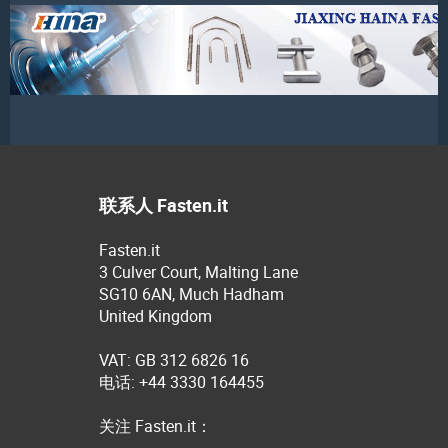
联系人 Fasten.it
Fasten.it
3 Culver Court, Malting Lane
SG10 6AN, Much Hadham
United Kingdom
VAT: GB 312 6826 16
电话: +44 3330 164455
关注 Fasten.it：