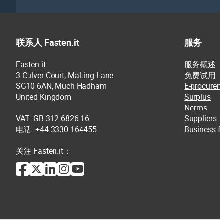
联系人 Fasten.it
服务
Fasten.it
服务概述
3 Culver Court, Malting Lane
免费试用
SG10 6AN, Much Hadham
E-procure
United Kingdom
Surplus
Norms
VAT: GB 312 6826 16
Suppliers
电话: +44 3330 164455
Business f
关注 Fasten.it：