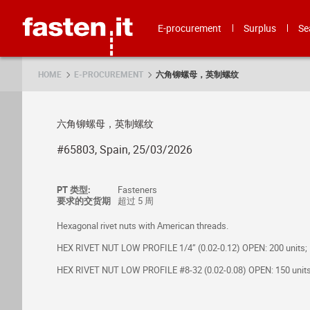
Skip
Fasten.it
E-procurement
Surplus
Se
HOME
E-PROCUREMENT
六角铆螺母，英制螺纹
六角铆螺母，英制螺纹
#65803, Spain, 25/03/2026
PT 类型:
Fasteners
要求的交货期
超过 5 周
Hexagonal rivet nuts with American threads.
HEX RIVET NUT LOW PROFILE 1/4” (0.02-0.12) OPEN: 200 units;
HEX RIVET NUT LOW PROFILE #8-32 (0.02-0.08) OPEN: 150 units