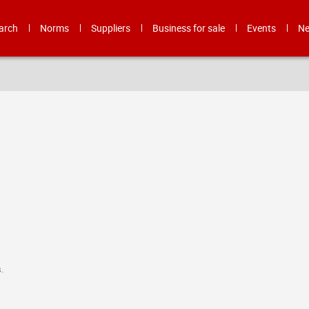
arch
Norms
Suppliers
Business for sale
Events
N
.