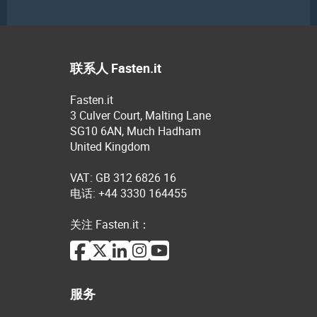
联系人 Fasten.it
Fasten.it
3 Culver Court, Malting Lane
SG10 6AN, Much Hadham
United Kingdom
VAT: GB 312 6826 16
电话: +44 3330 164455
关注 Fasten.it：
服务