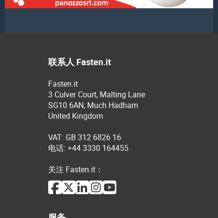
联系人 Fasten.it
Fasten.it
3 Culver Court, Malting Lane
SG10 6AN, Much Hadham
United Kingdom
VAT: GB 312 6826 16
电话: +44 3330 164455
关注 Fasten.it：
服务