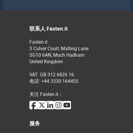
联系人 Fasten.it
Fasten.it
3 Culver Court, Malting Lane
SG10 6AN, Much Hadham
United Kingdom
VAT: GB 312 6826 16
电话: +44 3330 164455
关注 Fasten.it：
服务