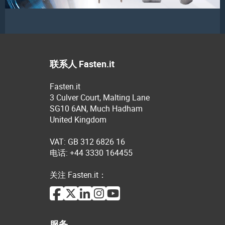
联系人 Fasten.it
Fasten.it
3 Culver Court, Malting Lane
SG10 6AN, Much Hadham
United Kingdom
VAT: GB 312 6826 16
电话: +44 3330 164455
关注 Fasten.it：
服务