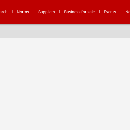
arch
Norms
Suppliers
Business for sale
Events
N