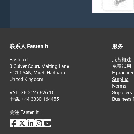
联系人 Fasten.it
服务
Fasten.it
服务概述
3 Culver Court, Malting Lane
免费试用
SG10 6AN, Much Hadham
E-procure
United Kingdom
Surplus
Norms
VAT: GB 312 6826 16
Suppliers
电话: +44 3330 164455
Business f
关注 Fasten.it：