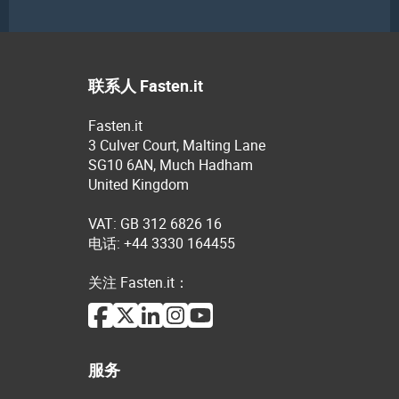
联系人 Fasten.it
Fasten.it
3 Culver Court, Malting Lane
SG10 6AN, Much Hadham
United Kingdom
VAT: GB 312 6826 16
电话: +44 3330 164455
关注 Fasten.it：
服务