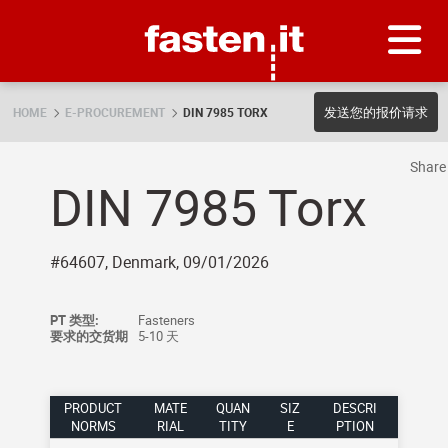
Skip
Fasten.it
发送您的报价请求
HOME
E-PROCUREMENT
DIN 7985 TORX
Shar
DIN 7985 Torx
#64607, Denmark, 09/01/2026
PT 类型:
Fasteners
要求的交货期
5-10 天
PRODUCT
MATE
QUAN
SIZ
DESCRI
NORMS
RIAL
TITY
E
PTION