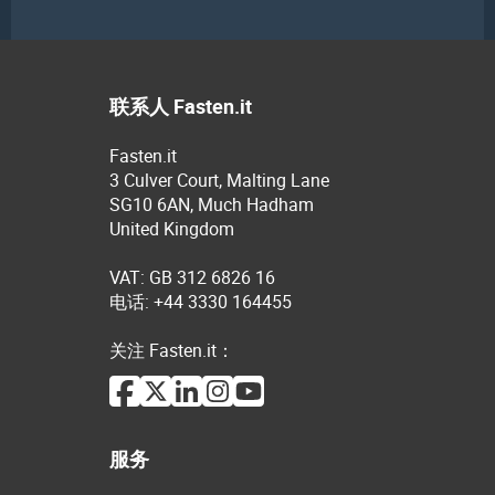
联系人 Fasten.it
Fasten.it
3 Culver Court, Malting Lane
SG10 6AN, Much Hadham
United Kingdom
VAT: GB 312 6826 16
电话: +44 3330 164455
关注 Fasten.it：
服务