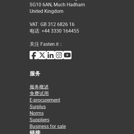
SG10 6AN, Much Hadham
United Kingdom
VAT: GB 312 6826 16
电话: +44 3330 164455
关注 Fasten.it：
服务
服务概述
免费试用
E-procurement
Surplus
Norms
Suppliers
Business for sale
链接