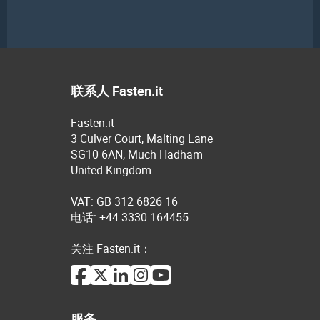
联系人 Fasten.it
Fasten.it
3 Culver Court, Malting Lane
SG10 6AN, Much Hadham
United Kingdom
VAT: GB 312 6826 16
电话: +44 3330 164455
关注 Fasten.it：
服务