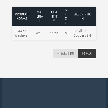
S
MAT
QUA
PRODUCT
I
DESCRIPTIO
ERIA
NTIT
NORMS
Z
N
L
Y
E
BS4463
Beryllium-
A2
1122
M3
Washers
Copper /SN
<< 返回列表
联系人