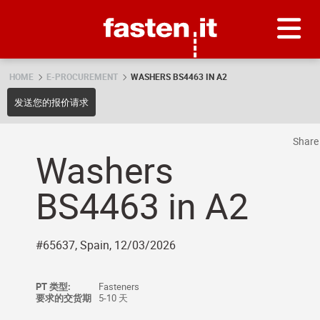
Skip
Fasten.it
HOME
E-PROCUREMENT
WASHERS BS4463 IN A2
发送您的报价请求
Shar
Washers
BS4463 in A2
#65637, Spain, 12/03/2026
PT 类型:
Fasteners
要求的交货期
5-10 天