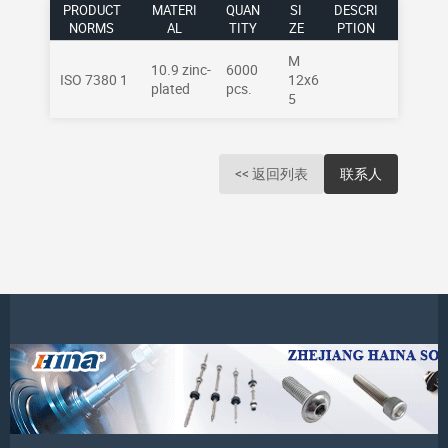
PRODUCT
MATERI
QUAN
SI
DESCRI
NORMS
AL
TITY
ZE
PTION
M
10.9 zinc-
6000
ISO 7380 1
12x6
plated
pcs.
5
<< 返回列表
联系人