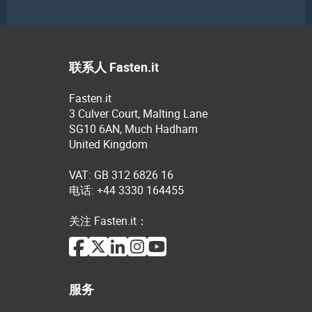
联系人 Fasten.it
Fasten.it
3 Culver Court, Malting Lane
SG10 6AN, Much Hadham
United Kingdom
VAT: GB 312 6826 16
电话: +44 3330 164455
关注 Fasten.it：
服务