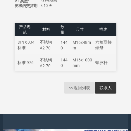
PT 类型:
Fasteners
要求的交货期
5-10 天
产品规
数
材料
尺寸
描述
范
量
DIN 6334
不锈钢
六角联接
144
M16x48m
标准
A2-70
0
m
螺母
不锈钢
144
M16x1000
标准 976
螺纹杆
0
mm
A2-70
<< 返回列表
联系人