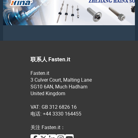
联系人 Fasten.it
Fasten.it
3 Culver Court, Malting Lane
SG10 6AN, Much Hadham
United Kingdom
VAT: GB 312 6826 16
电话: +44 3330 164455
关注 Fasten.it：