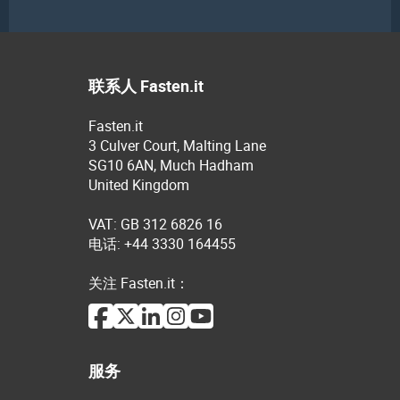
联系人 Fasten.it
Fasten.it
3 Culver Court, Malting Lane
SG10 6AN, Much Hadham
United Kingdom
VAT: GB 312 6826 16
电话: +44 3330 164455
关注 Fasten.it：
服务