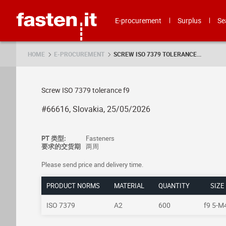
Skip
Fasten.it
E-procurement
Surplus
Se
HOME
E-PROCUREMENT
SCREW ISO 7379 TOLERANCE...
Screw ISO 7379 tolerance f9
#66616, Slovakia, 25/05/2026
PT 类型:
Fasteners
要求的交货期
两周
Please send price and delivery time.
PRODUCT NORMS
MATERIAL
QUANTITY
SIZE
ISO 7379
A2
600
f9 5-M