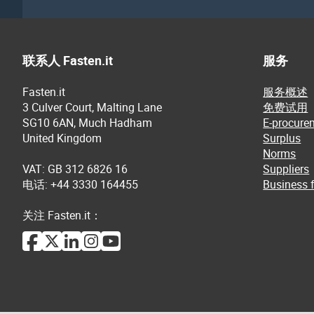
联系人 Fasten.it
服务
Fasten.it
服务概述
3 Culver Court, Malting Lane
免费试用
SG10 6AN, Much Hadham
E-procure
United Kingdom
Surplus
Norms
VAT: GB 312 6826 16
Suppliers
电话: +44 3330 164455
Business f
关注 Fasten.it：