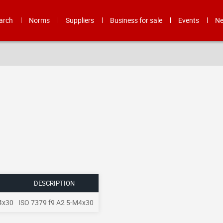
arch
Norms
Suppliers
Business for sale
Events
N
DESCRIPTION
4x30
ISO 7379 f9 A2 5-M4x30