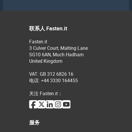
联系人 Fasten.it
Fasten.it
3 Culver Court, Malting Lane
SG10 6AN, Much Hadham
United Kingdom
VAT: GB 312 6826 16
电话: +44 3330 164455
关注 Fasten.it：
服务