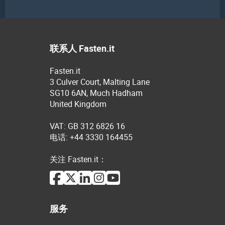
联系人 Fasten.it
Fasten.it
3 Culver Court, Malting Lane
SG10 6AN, Much Hadham
United Kingdom
VAT: GB 312 6826 16
电话: +44 3330 164455
关注 Fasten.it：
服务