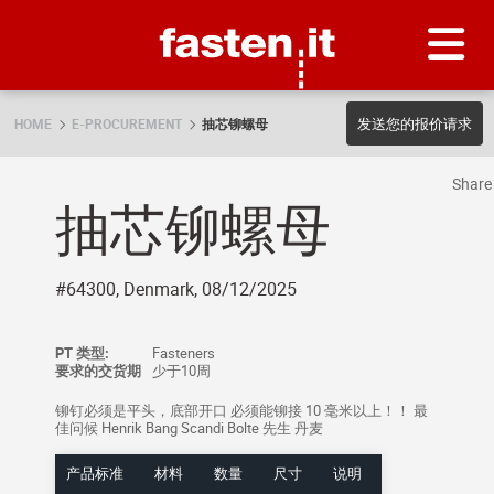
Skip
Fasten.it
发送您的报价请求
HOME
E-PROCUREMENT
抽芯铆螺母
Shar
抽芯铆螺母
#64300, Denmark, 08/12/2025
PT 类型:
Fasteners
要求的交货期
少于10周
铆钉必须是平头，底部开口 必须能铆接 10 毫米以上！！ 最
佳问候 Henrik Bang Scandi Bolte 先生 丹麦
产品标准
材料
数量
尺寸
说明