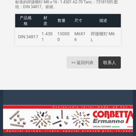
标准的焊接螺钉 M6 x 16 - 1.4301 A2-70 Taric：73181595 图
纸：DIN 34817。谢谢。
产品规
材
数量
尺寸
描述
格
质
1.430
15000
M6X1
焊接螺钉 M6
DIN 34817
1
0
6
L
<< 返回列表
联系人