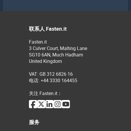
联系人 Fasten.it
Fasten.it
3 Culver Court, Malting Lane
SG10 6AN, Much Hadham
United Kingdom
VAT: GB 312 6826 16
电话: +44 3330 164455
关注 Fasten.it：
服务