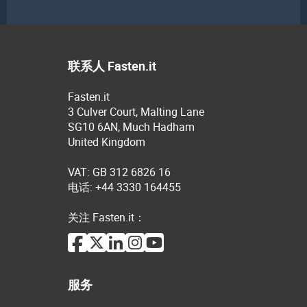
联系人 Fasten.it
Fasten.it
3 Culver Court, Malting Lane
SG10 6AN, Much Hadham
United Kingdom
VAT: GB 312 6826 16
电话: +44 3330 164455
关注 Fasten.it：
服务