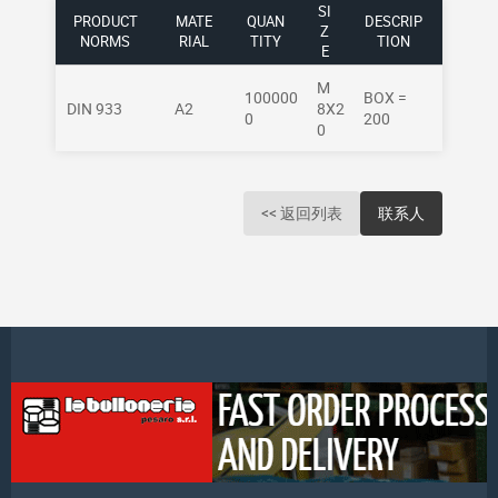
SI
PRODUCT
MATE
QUAN
DESCRIP
Z
NORMS
RIAL
TITY
TION
E
M
100000
BOX =
DIN 933
A2
8X2
0
200
0
<< 返回列表
联系人