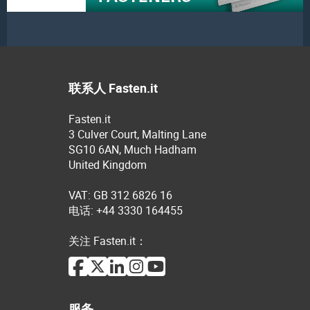
联系人 Fasten.it
Fasten.it
3 Culver Court, Malting Lane
SG10 6AN, Much Hadham
United Kingdom
VAT: GB 312 6826 16
电话: +44 3330 164455
关注 Fasten.it：
服务