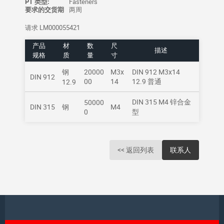
PT 类型:
Fasteners
要求的交货期
两周
请求 LM000055421
产品
材
数
尺
描述
规格
质
量
寸
钢
20000
M3x
DIN 912 M3x14
DIN 912
00
14
12.9 普通
12.9
DIN 315 M4 锌合金
50000
DIN 315
钢
M4
0
型
<< 返回列表
联系人