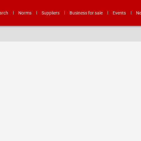
arch
Norms
Suppliers
Business for sale
Events
N