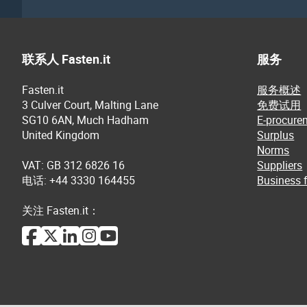
联系人 Fasten.it
服务
Fasten.it
服务概述
3 Culver Court, Malting Lane
免费试用
SG10 6AN, Much Hadham
E-procure
United Kingdom
Surplus
Norms
VAT: GB 312 6826 16
Suppliers
电话: +44 3330 164455
Business f
关注 Fasten.it：