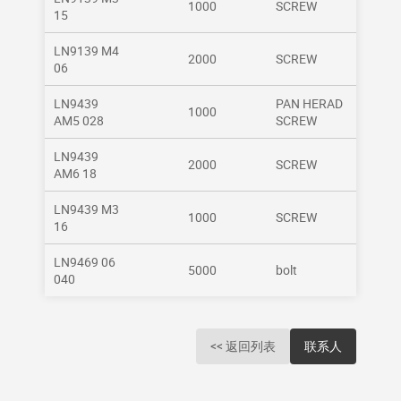
1000
SCREW
15
LN9139 M4
2000
SCREW
06
LN9439
PAN HERAD
1000
AM5 028
SCREW
LN9439
2000
SCREW
AM6 18
LN9439 M3
1000
SCREW
16
LN9469 06
5000
bolt
040
<< 返回列表
联系人