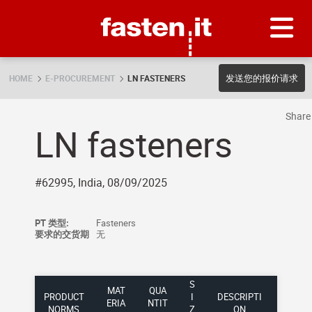
Skip
Fasten.it
发送您的报价请求
HOME
E-PROCUREMENT
LN FASTENERS
Shar
LN fasteners
#62995, India, 08/09/2025
PT 类型:
Fasteners
要求的交货期
无
S
MAT
QUA
PRODUCT
I
DESCRIPTI
ERIA
NTIT
NORMS
Z
ON