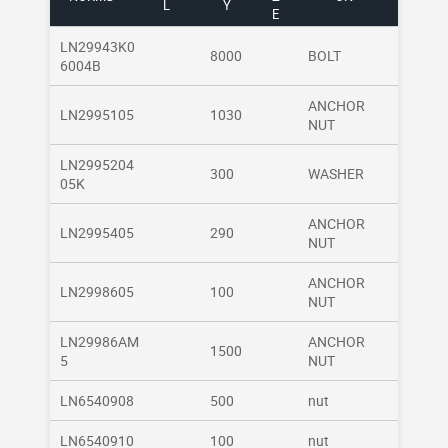
L
Y
E
LN29943K0
8000
BOLT
6004B
ANCHOR
LN2995105
1030
NUT
LN2995204
300
WASHER
05K
ANCHOR
LN2995405
290
NUT
ANCHOR
LN2998605
100
NUT
LN29986AM
ANCHOR
1500
5
NUT
LN6540908
500
nut
LN6540910
100
nut