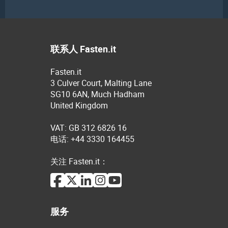
联系人 Fasten.it
Fasten.it
3 Culver Court, Malting Lane
SG10 6AN, Much Hadham
United Kingdom
VAT: GB 312 6826 16
电话: +44 3330 164455
关注 Fasten.it：
服务