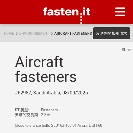
Skip
Fasten.it
发送您的报价请求
HOME
E-PROCUREMENT
AIRCRAFT FASTENERS
Shar
Aircraft
fasteners
#62987, Saudi Arabia, 08/09/2025
PT 类型:
Fasteners
要求的交货期
2-3天
Close tolerance bolts SLB163-103 01 Aircraft; UH-60