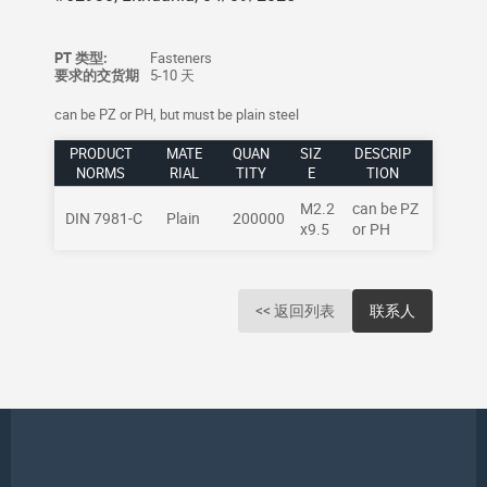
PT 类型:
Fasteners
要求的交货期
5-10 天
can be PZ or PH, but must be plain steel
PRODUCT
MATE
QUAN
SIZ
DESCRIP
NORMS
RIAL
TITY
E
TION
M2.2
can be PZ
DIN 7981-C
Plain
200000
x9.5
or PH
<< 返回列表
联系人