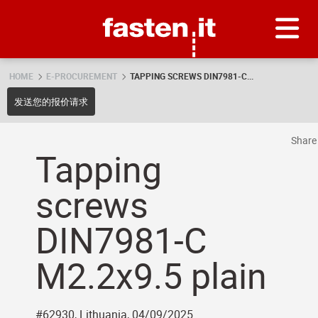
Skip
Fasten.it
HOME
E-PROCUREMENT
TAPPING SCREWS DIN7981-C...
发送您的报价请求
Shar
Tapping
screws
DIN7981-C
M2.2x9.5 plain
#62930, Lithuania, 04/09/2025