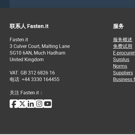
联系人 Fasten.it
服务
Fasten.it
服务概述
3 Culver Court, Malting Lane
免费试用
SG10 6AN, Much Hadham
E-procure
United Kingdom
Surplus
Norms
VAT: GB 312 6826 16
Suppliers
电话: +44 3330 164455
Business f
关注 Fasten.it：