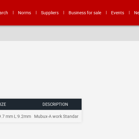
arch
Norms
Suppliers
Business for sale
Events
N
IZE
DESCRIPTION
 9.7 mm L:9.2mm
Mubux-A work Standar