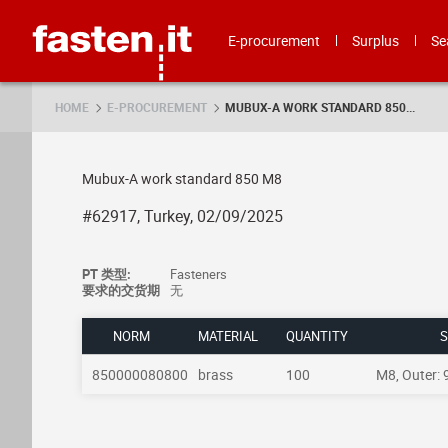
Skip
Fasten.it
E-procurement
Surplus
Se
HOME
E-PROCUREMENT
MUBUX-A WORK STANDARD 850...
Mubux-A work standard 850 M8
#62917, Turkey, 02/09/2025
PT 类型:
Fasteners
要求的交货期
无
NORM
MATERIAL
QUANTITY
S
850000080800
brass
100
M8, Outer: