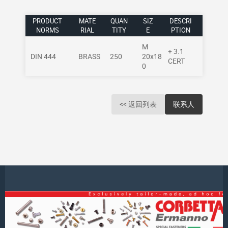
PRODUCT
MATE
QUAN
SIZ
DESCRI
NORMS
RIAL
TITY
E
PTION
M
+ 3.1
DIN 444
BRASS
250
20x18
CERT
0
<< 返回列表
联系人