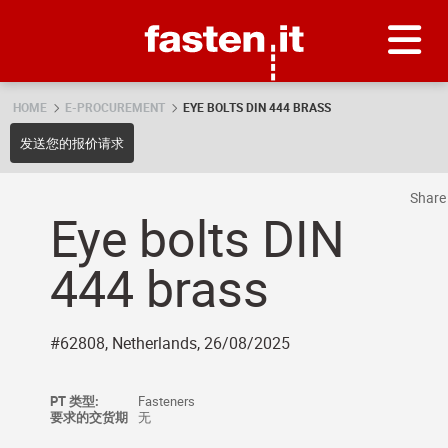
Skip
Fasten.it
HOME
E-PROCUREMENT
EYE BOLTS DIN 444 BRASS
发送您的报价请求
Shar
Eye bolts DIN
444 brass
#62808, Netherlands, 26/08/2025
PT 类型:
Fasteners
要求的交货期
无