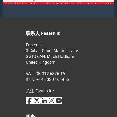
联系人 Fasten.it
Fasten.it
3 Culver Court, Malting Lane
SG10 6AN, Much Hadham
United Kingdom
VAT: GB 312 6826 16
电话: +44 3330 164455
关注 Fasten.it：
服务