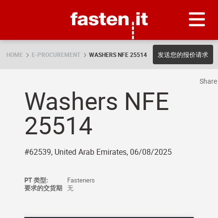
Skip
Fasten.it
发送您的报价请求
HOME
E-PROCUREMENT
WASHERS NFE 25514
Shar
Washers NFE
25514
#62539, United Arab Emirates, 06/08/2025
PT 类型:
Fasteners
要求的交货期
无