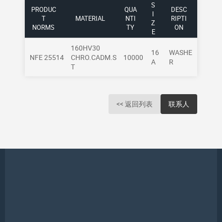
S
PRODUC
QUA
DESC
I
T
MATERIAL
NTI
RIPTI
Z
NORMS
TY
ON
E
160HV30
16
WASHE
NFE 25514
CHRO.CADM.S
10000
A
R
T
<< 返回列表
联系人