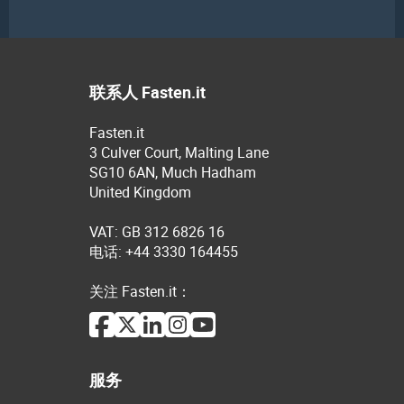
联系人 Fasten.it
Fasten.it
3 Culver Court, Malting Lane
SG10 6AN, Much Hadham
United Kingdom
VAT: GB 312 6826 16
电话: +44 3330 164455
关注 Fasten.it：
服务