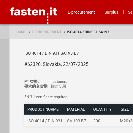
Skip
Fasten.it
E-procurement
Surplus
Se
HOME
E-PROCUREMENT
ISO 4014 / DIN 931 SA193-...
ISO 4014 / DIN 931 SA193-B7
#62320, Slovakia, 22/07/2025
PT 类型:
Fasteners
要求的交货期
超过 5 周
EN 3.1 certificate required
PRODUCT NORMS
MATERIAL
QUANTITY
SIZE
ISO 4014 / DIN 931
SA 193 B7
200
M20x8