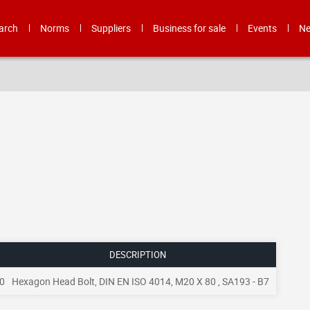
arch
Norms
Suppliers
Business for sale
Events
N
DESCRIPTION
0
Hexagon Head Bolt, DIN EN ISO 4014, M20 X 80 , SA193 - B7