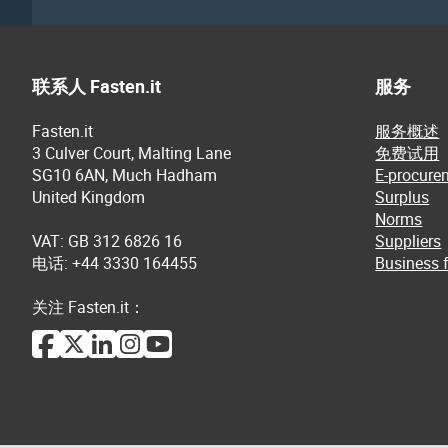
联系人 Fasten.it
服务
Fasten.it
服务概述
3 Culver Court, Malting Lane
免费试用
SG10 6AN, Much Hadham
E-procure
United Kingdom
Surplus
Norms
VAT: GB 312 6826 16
Suppliers
电话: +44 3330 164455
Business f
关注 Fasten.it：