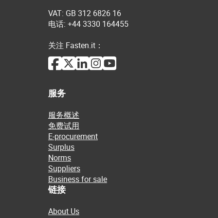
VAT: GB 312 6826 16
电话: +44 3330 164455
关注 Fasten.it：
服务
服务概述
免费试用
E-procurement
Surplus
Norms
Suppliers
Business for sale
链接
About Us