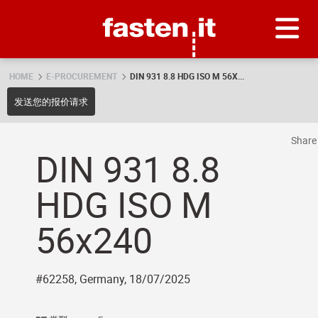
Skip
Fasten.it
HOME
E-PROCUREMENT
DIN 931 8.8 HDG ISO M 56X...
发送您的报价请求
Shar
DIN 931 8.8
HDG ISO M
56x240
#62258, Germany, 18/07/2025