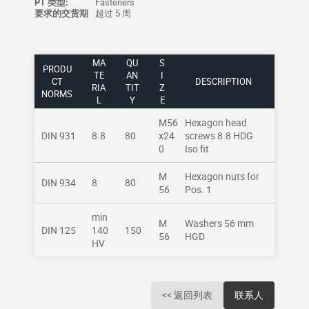
PT 类型:
Fasteners
要求的交货期
超过 5 周
MA
QU
S
PRODU
TE
AN
I
CT
DESCRIPTION
RIA
TIT
Z
NORMS
L
Y
E
M56
Hexagon head
DIN 931
8.8
80
x24
screws 8.8 HDG
0
Iso fit
M
Hexagon nuts for
DIN 934
8
80
56
Pos. 1
min
M
Washers 56 mm
DIN 125
140
150
56
HGD
HV
<< 返回列表
联系人