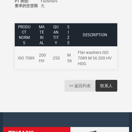
PT 类型:
Fasteners
要求的交货期
无
PRODU
MA
QU
S
CT
TE
AN
I
DESCRIPTION
NORM
RI
TIT
Z
S
AL
Y
E
Flat washers ISO
200
M
ISO 7089
250
7089 M 56 200 HV
HV
56
HDG
<< 返回列表
联系人