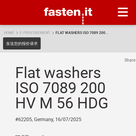
Skip
Fasten.it
HOME
E-PROCUREMENT
FLAT WASHERS ISO 7089 200...
发送您的报价请求
Shar
Flat washers
ISO 7089 200
HV M 56 HDG
#62205, Germany, 16/07/2025