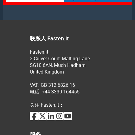
联系人 Fasten.it
Fasten.it
3 Culver Court, Malting Lane
SG10 6AN, Much Hadham
United Kingdom
VAT: GB 312 6826 16
电话: +44 3330 164455
关注 Fasten.it：
服务