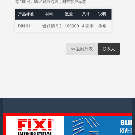
每 100 件用聚乙烯袋包装，附带客户标签
产品标准
材料
数量
尺寸
说明
DIN 911
镀锌钢 S 2
100000
4 毫米
倒角
<< 返回列表
联系人