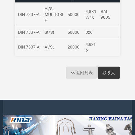
Al/St
4,8X1
RAL
DIN 7337-A
MULTIGRI
50000
7/16
9005
P
DIN 7337-A
St/St
50000
3x6
4,8x1
DIN 7337-A
Al/St
20000
6
<< 返回列表
联系人