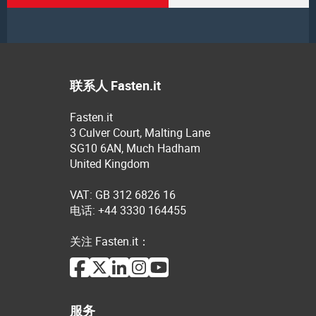
联系人 Fasten.it
Fasten.it
3 Culver Court, Malting Lane
SG10 6AN, Much Hadham
United Kingdom
VAT: GB 312 6826 16
电话: +44 3330 164455
关注 Fasten.it：
服务