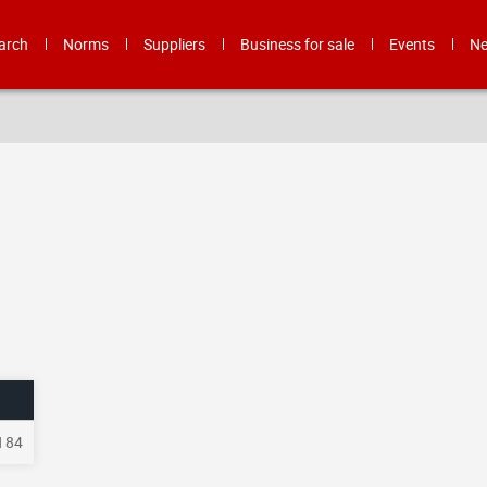
arch
Norms
Suppliers
Business for sale
Events
N
 84