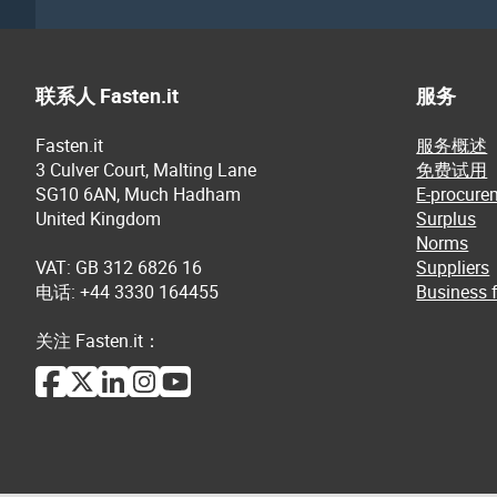
联系人 Fasten.it
服务
Fasten.it
服务概述
3 Culver Court, Malting Lane
免费试用
SG10 6AN, Much Hadham
E-procure
United Kingdom
Surplus
Norms
VAT: GB 312 6826 16
Suppliers
电话: +44 3330 164455
Business f
关注 Fasten.it：