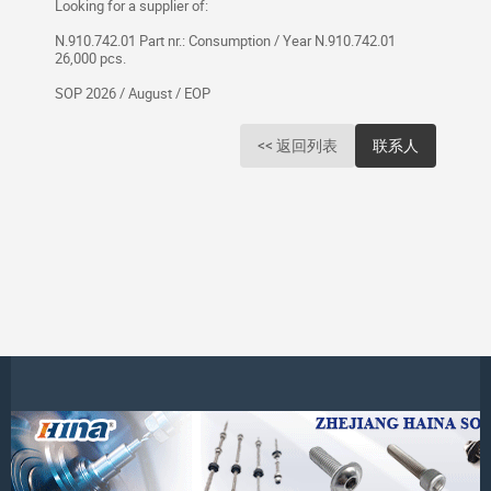
Looking for a supplier of:
N.910.742.01 Part nr.: Consumption / Year N.910.742.01
26,000 pcs.
SOP 2026 / August / EOP
<< 返回列表
联系人