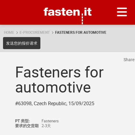
Skip
Fasten.it
HOME
E-PROCUREMENT
FASTENERS FOR AUTOMOTIVE
发送您的报价请求
Shar
Fasteners for
automotive
#63098, Czech Republic, 15/09/2025
PT 类型:
Fasteners
要求的交货期
2-3天