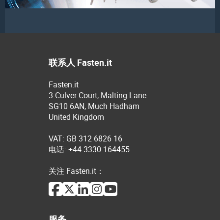
联系人 Fasten.it
Fasten.it
3 Culver Court, Malting Lane
SG10 6AN, Much Hadham
United Kingdom
VAT: GB 312 6826 16
电话: +44 3330 164455
关注 Fasten.it：
服务