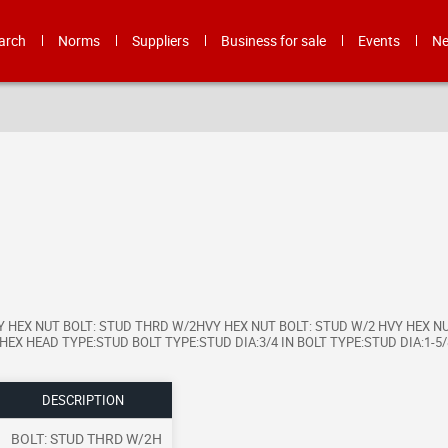
arch
Norms
Suppliers
Business for sale
Events
N
 HEX NUT BOLT: STUD THRD W/2HVY HEX NUT BOLT: STUD W/2 HVY HEX N
X HEAD TYPE:STUD BOLT TYPE:STUD DIA:3/4 IN BOLT TYPE:STUD DIA:1-5/8
DESCRIPTION
BOLT: STUD THRD W/2H