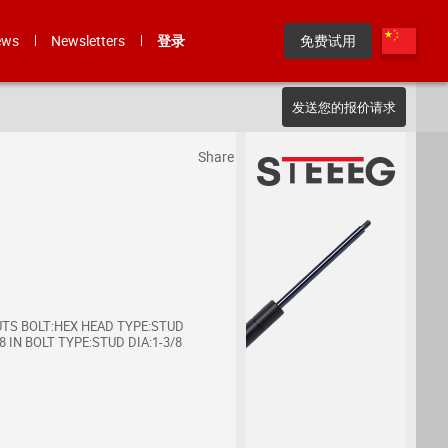
ews
Newsletters
登录
免费试用
发送您的报价请求
Share
UTS BOLT:HEX HEAD TYPE:STUD
 IN BOLT TYPE:STUD DIA:1-3/8