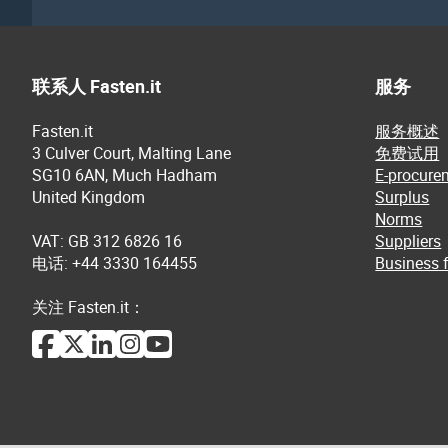
联系人 Fasten.it
服务
Fasten.it
服务概述
3 Culver Court, Malting Lane
免费试用
SG10 6AN, Much Hadham
E-procure
United Kingdom
Surplus
Norms
VAT: GB 312 6826 16
Suppliers
电话: +44 3330 164455
Business f
关注 Fasten.it：