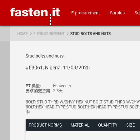
Skip
Fasten.it
E-procurement
Surplus
Se
HOME
E-PROCUREMENT
STUD BOLTS AND NUTS
Stud bolts and nuts
#63061, Nigeria, 11/09/2025
PT 类型:
Fasteners
要求的交货期
2-3天
BOLT: STUD THRD W/2HVY HEX NUT BOLT STUD THRD W/2HVY
BOLT:HEX HEAD TYPE:STUD BOLT:HEX HEAD TYPE:STUD BOLT:HE
IN
PRODUCT NORMS
MATERIAL
QUANTITY
SIZE