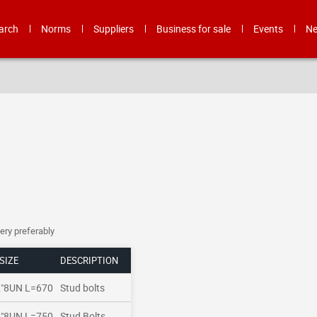
arch
Norms
Suppliers
Business for sale
Events
N
very preferably
SIZE
DESCRIPTION
2"8UN L=670
Stud bolts
2"8UN L=750
Stud Bolts