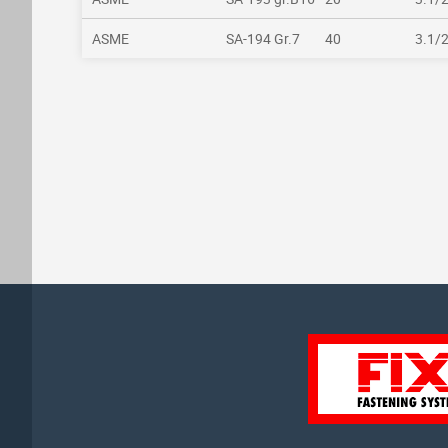
ASME
SA-194 Gr.7
40
3.1/