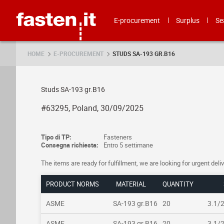
Skip
Fasten.it
E-procurement
Surplus
Se
HOME
E-PROCUREMENT
STUDS SA-193 GR.B16
Studs SA-193 gr.B16
#63295, Poland, 30/09/2025
Tipo di TP:
Fasteners
Consegna richiesta:
Entro 5 settimane
The items are ready for fulfillment, we are looking for urgent deli
PRODUCT NORMS
MATERIAL
QUANTITY
ASME
SA-193 gr.B16
20
3.1/
ASME
SA-193 gr.B16
20
3.1/