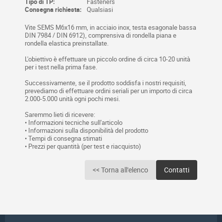
Tipo di TP:
Fasteners
Consegna richiesta:
Qualsiasi
Vite SEMS M6x16 mm, in acciaio inox, testa esagonale bassa
DIN 7984 / DIN 6912), comprensiva di rondella piana e
rondella elastica preinstallate.
L'obiettivo è effettuare un piccolo ordine di circa 10-20 unità
per i test nella prima fase.
Successivamente, se il prodotto soddisfa i nostri requisiti,
prevediamo di effettuare ordini seriali per un importo di circa
2.000-5.000 unità ogni pochi mesi.
Saremmo lieti di ricevere:
• Informazioni tecniche sull'articolo
• Informazioni sulla disponibilità del prodotto
• Tempi di consegna stimati
• Prezzi per quantità (per test e riacquisto)
<< Torna all'elenco
Contatti